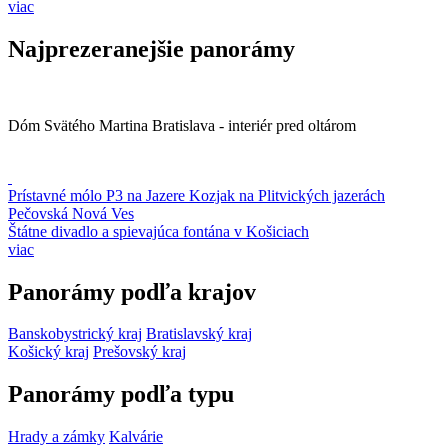
viac
Najprezeranejšie panorámy
Dóm Svätého Martina Bratislava - interiér pred oltárom
Prístavné mólo P3 na Jazere Kozjak na Plitvických jazerách
Pečovská Nová Ves
Štátne divadlo a spievajúca fontána v Košiciach
viac
Panorámy podľa krajov
Banskobystrický kraj
Bratislavský kraj
Košický kraj
Prešovský kraj
Panorámy podľa typu
Hrady a zámky
Kalvárie