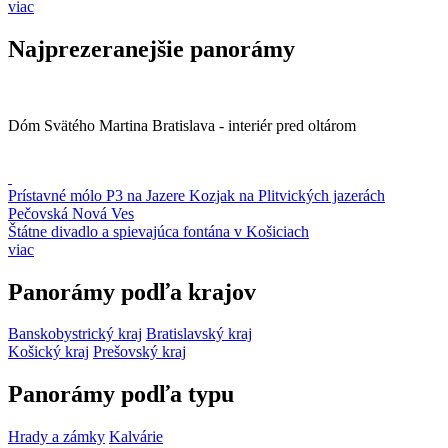
viac
Najprezeranejšie panorámy
Dóm Svätého Martina Bratislava - interiér pred oltárom
Prístavné mólo P3 na Jazere Kozjak na Plitvických jazerách
Pečovská Nová Ves
Štátne divadlo a spievajúca fontána v Košiciach
viac
Panorámy podľa krajov
Banskobystrický kraj
Bratislavský kraj
Košický kraj
Prešovský kraj
Panorámy podľa typu
Hrady a zámky
Kalvárie