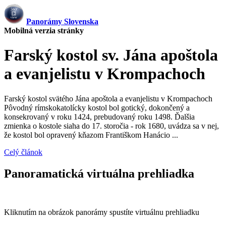
Panorámy Slovenska
Mobilná verzia stránky
Farský kostol sv. Jána apoštola
a evanjelistu v Krompachoch
Farský kostol svätého Jána apoštola a evanjelistu v Krompachoch
Pôvodný rímskokatolícky kostol bol gotický, dokončený a
konsekrovaný v roku 1424, prebudovaný roku 1498. Ďalšia
zmienka o kostole siaha do 17. storočia - rok 1680, uvádza sa v nej,
že kostol bol opravený kňazom Františkom Hanácio ...
Celý článok
Panoramatická virtuálna prehliadka
Kliknutím na obrázok panorámy spustíte virtuálnu prehliadku