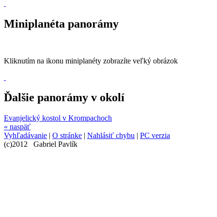
Miniplanéta panorámy
Kliknutím na ikonu miniplanéty zobrazíte veľký obrázok
Ďalšie panorámy v okolí
Evanjelický kostol v Krompachoch
« naspäť
Vyhľadávanie
|
O stránke
|
Nahlásiť chybu
|
PC verzia
(c)2012 Gabriel Pavlík