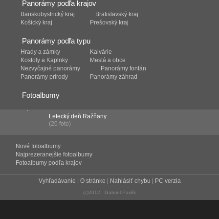
Panorámy podľa krajov
Banskobystrický kraj
Bratislavský kraj
Košický kraj
Prešovský kraj
Panorámy podľa typu
Hrady a zámky
Kalvárie
Kostoly a Kaplnky
Mestá a obce
Nezvyčajné panorámy
Panorámy fontán
Panorámy prírody
Panorámy záhrad
Fotoalbumy
Letecký deň Ražňany
(20 foto)
Nové fotoalbumy
Najprezeranejšie fotoalbumy
Fotoalbumy podľa krajov
Vyhľadávanie
|
O stránke
|
Nahlásiť chybu
|
PC verzia
(c)2012 Gabriel Pavlík