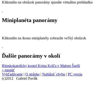
Kliknutím na obrázok panorámy spustíte virtuálnu prehliadku
Miniplanéta panorámy
Kliknutím na ikonu miniplanéty zobrazíte veľký obrázok
Ďalšie panorámy v okolí
Rímskokatolícky kostol Krista Kráľa v Malom Šariši
« naspäť
Vyhľadávanie
|
O stránke
|
Nahlásiť chybu
|
PC verzia
(c)2012 Gabriel Pavlík