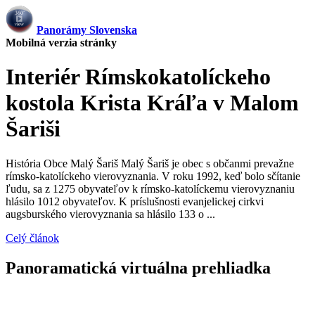
Panorámy Slovenska
Mobilná verzia stránky
Interiér Rímskokatolíckeho
kostola Krista Kráľa v Malom
Šariši
História Obce Malý Šariš Malý Šariš je obec s občanmi prevažne
rímsko-katolíckeho vierovyznania. V roku 1992, keď bolo sčítanie
ľudu, sa z 1275 obyvateľov k rímsko-katolíckemu vierovyznaniu
hlásilo 1012 obyvateľov. K príslušnosti evanjelickej cirkvi
augsburského vierovyznania sa hlásilo 133 o ...
Celý článok
Panoramatická virtuálna prehliadka