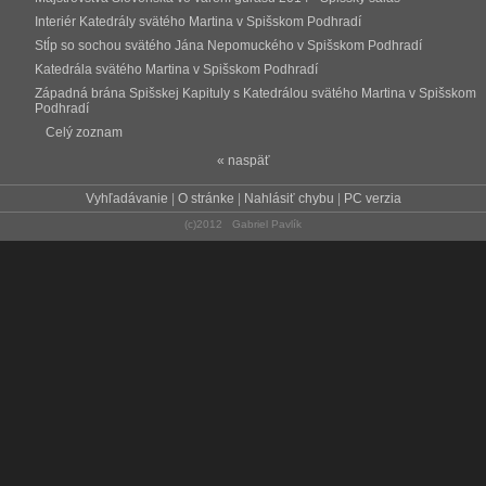
Interiér Katedrály svätého Martina v Spišskom Podhradí
Stĺp so sochou svätého Jána Nepomuckého v Spišskom Podhradí
Katedrála svätého Martina v Spišskom Podhradí
Západná brána Spišskej Kapituly s Katedrálou svätého Martina v Spišskom
Podhradí
Celý zoznam
« naspäť
Vyhľadávanie
|
O stránke
|
Nahlásiť chybu
|
PC verzia
(c)2012 Gabriel Pavlík