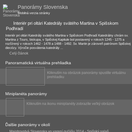
Panorámy Slovenska
Mobilná verzia stránky
Interiér pri oltári Katedrály svätého Martina v Spišskom
Podhradí
Interiér pri oltári Katedrály svätého Martina v Spišskom Podhradí Katedrálny chrám sv.
Martina z Tours, biskupa, v Spišskej Kapitule bol postavený v rokoch 1245 - 1275 a
rozšírený v rokoch 1462 - 1478 a 1488 - 1492. Sv. Martin je zároveň patrónom Spišskej
diecézy. Výročie posvätenia katedrály ...
Celý článok
Panoramatická virtuálna prehliadka
Kliknutím na obrázok panorámy spustíte virtuálnu
prehliadku
Miniplanéta panorámy
Kliknutím na ikonu miniplanéty zobrazíte veľký obrázok
Ďalšie panorámy v okolí
Majstrovstvá Slovenska vo varení guľášu 2014 - Spišský salaš