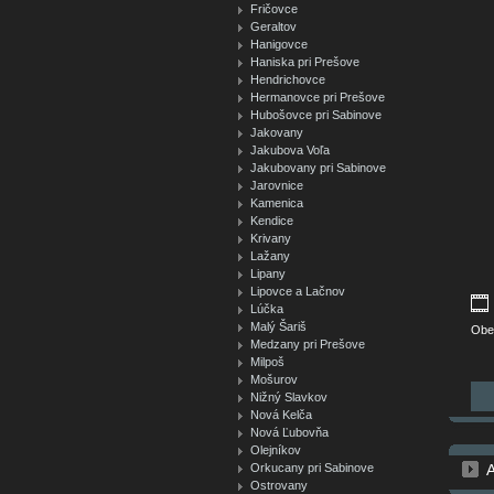
Fričovce
Geraltov
Hanigovce
Haniska pri Prešove
Hendrichovce
Hermanovce pri Prešove
Hubošovce pri Sabinove
Jakovany
Jakubova Voľa
Jakubovany pri Sabinove
Jarovnice
Kamenica
Kendice
Krivany
Lažany
Lipany
Lipovce a Lačnov
Lúčka
Malý Šariš
Obe
Medzany pri Prešove
Milpoš
Mošurov
Nižný Slavkov
Nová Kelča
Nová Ľubovňa
Olejníkov
Orkucany pri Sabinove
Ostrovany