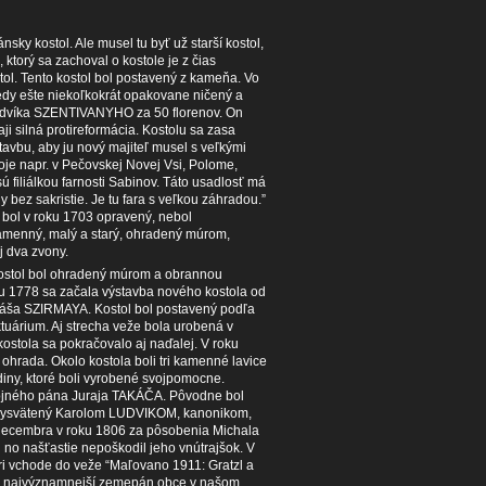
nsky kostol. Ale musel tu byť už starší kostol,
 ktorý sa zachoval o kostole je z čias
ol. Tento kostol bol postavený z kameňa. Vo
tedy ešte niekoľkokrát opakovane ničený a
 Ludvíka SZENTIVANYHO za 50 florenov. On
aji silná protireformácia. Kostolu sa zasa
stavbu, aby ju nový majiteľ musel s veľkými
koje napr. v Pečovskej Novej Vsi, Polome,
ú filiálkou farnosti Sabinov. Táto usadlosť má
bez sakristie. Je tu fara s veľkou záhradou.”
ý bol v roku 1703 opravený, nebol
kamenný, malý a starý, ohradený múrom,
j dva zvony.
 Kostol bol ohradený múrom a obrannou
u 1778 sa začala výstavba nového kostola od
omáša SZIRMAYA. Kostol bol postavený podľa
uárium. Aj strecha veže bola urobená v
kostola sa pokračovalo aj naďalej. V roku
hrada. Okolo kostola boli tri kamenné lavice
odiny, ktoré boli vyrobené svojpomocne.
stojného pána Juraja TAKÁČA. Pôvodne bol
ol vysvätený Karolom LUDVIKOM, kanonikom,
decembra v roku 1806 za pôsobenia Michala
 no našťastie nepoškodil jeho vnútrajšok. V
i vchode do veže “Maľovano 1911: Gratzl a
lom najvýznamnejší zemepán obce v našom