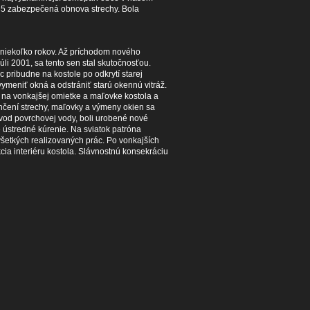
935 zabezpečená obnova strechy. Bola
ž niekoľko rokov. Až príchodom nového
li 2001, sa tento sen stal skutočnosťou.
c pribudne na kostole po odkrytí starej
ymeniť okná a odstrániť starú okennú vitráž.
j na vonkajšej omietke a maľovke kostola a
ončení strechy, maľovky a výmeny okien sa
odvod povrchovej vody, boli urobené nové
é ústredné kúrenie. Na sviatok patróna
šetkých realizovaných prác. Po vonkajších
cia interiéru kostola. Slávnostnú konsekráciu