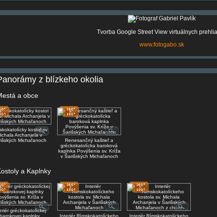
Tvorba Google Street View virtuálnych prehli
www.fotogabo.sk
Panorámy z blízkeho okolia
Mestá a obce
kokatolícky kostol sv.
ichala Archanjela v
išských Michaľanoch
Renesančný kaštieľ a
gréckokatolícka baroková
kaplnka Povýšenia sv. Kríža
v Šarišských Michaľanoch
ostoly a Kaplnky
eriér gréckokatolíckej
barokovej kaplnky
Interiér Rímskokatolíckeho
Interiér Rímskokatolíckeho