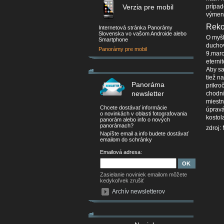
Verzia pre mobil
prípad
výmena
Rekon
Internetová stránka Panorámy
Slovenska vo vašom Androide alebo
O myšl
Smartphone
duchov
Panorámy pre mobil
9.marc
eterni
Aby sa
tiež n
Panoráma
prikro
newsletter
chodní
miestn
Chcete dostávať informácie
úpravá
o novinkách v oblasti fotografovania
kostol
panorám alebo info o nových
panorámach?
zdroj:
Napíšte email a info budete dostávať
emailom do schránky
Emailová adresa:
Zasielanie noviniek emailom môžete
kedykoľvek zrušiť
Archív newsletterov