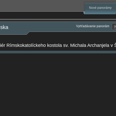
Nové panorámy
nska
Vyhľadávanie panorám
riér Rímskokatolíckeho kostola sv. Michala Archanjela v