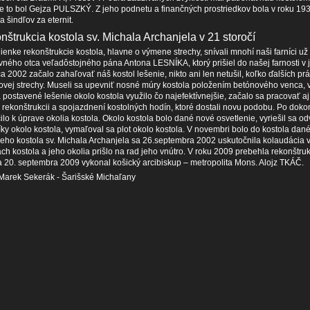
e to bol Gejza PULSZKÝ. Z jeho podnetu a finančných prostriedkov bola v roku 1
 šindľov za eternit.
štrukcia kostola sv. Michala Archanjela v 21 storočí
ienke rekonštrukcie kostola, hlavne o výmene strechy, snívali mnohí naši farníci u
ného otca veľadôstojného pána Antona LESNÍKA, ktorý prišiel do našej farnosti v jú
a 2002 začalo zahaľovať náš kostol lešenie, nikto ani len netušil, koľko ďalších prá
tovej strechy. Museli sa upevniť nosné múry kostola položením betónového venca, v
 postavené lešenie okolo kostola využilo čo najefektívnejšie, začalo sa pracovať a
a rekonštrukcii a spojazdnení kostolných hodín, ktoré dostali novu podobu. Po dok
čilo k úprave okolia kostola. Okolo kostola bolo dané nové osvetlenie, vyriešil sa 
ky okolo kostola, vymaľoval sa plot okolo kostola. V novembri bolo do kostola dan
eho kostola sv. Michala Archanjela sa 26.septembra 2002 uskutočnila kolaudácia v
ch kostola a jeho okolia prišlo na rad jeho vnútro. V roku 2009 prebehla rekonštruk
a 20. septembra 2009 vykonal košický arcibiskup – metropolita Mons. Alojz TKÁČ.
 Marek Sekerák - Šarišské Michaľany