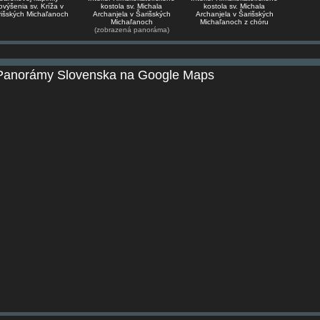
ovýšenia sv. Kríža v
kostola sv. Michala
kostola sv. Michala
išských Michaľanoch
Archanjela v Šarišských
Archanjela v Šarišských
Michaľanoch
Michaľanoch z chóru
(zobrazená panoráma)
Panorámy Slovenska na Google Maps