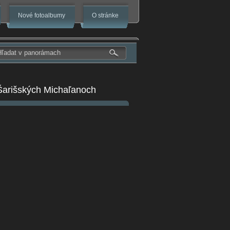
Nové fotoalbumy
O stránke
 Šarišských Michaľanoch