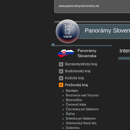
www.panoramyslovenska.sk
Panorámy Slove
Inte
Panorámy
Slovenska
Banskobystrický kraj
Bratislavský kraj
Košický kraj
Prešovský kraj
Bardejov
Brezovica nad Torysou
Brezovička
Červená Voda
Červenica pri Sabinove
Ďačov
Drienica pri Sabinove
Drienovská Nová Ves
Dubovica