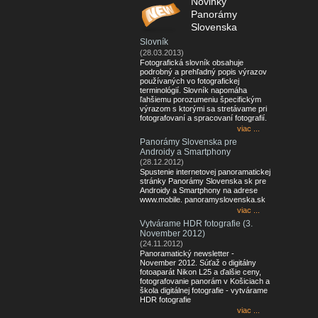
Novinky
Panorámy
Slovenska
Slovník
(28.03.2013)
Fotografická slovník obsahuje
podrobný a prehľadný popis výrazov
používaných vo fotografickej
terminológií. Slovník napomáha
ľahšiemu porozumeniu špecifickým
výrazom s ktorými sa stretávame pri
fotografovaní a spracovaní fotografií.
viac ...
Panorámy Slovenska pre
Androidy a Smartphony
(28.12.2012)
Spustenie internetovej panoramatickej
stránky Panorámy Slovenska sk pre
Androidy a Smartphony na adrese
www.mobile. panoramyslovenska.sk
viac ...
Vytvárame HDR fotografie (3.
November 2012)
(24.11.2012)
Panoramatický newsletter -
November 2012. Súťaž o digitálny
fotoaparát Nikon L25 a ďalšie ceny,
fotografovanie panorám v Košiciach a
škola digitálnej fotografie - vytvárame
HDR fotografie
viac ...