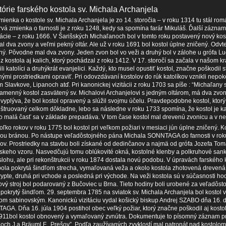
tórie farského kostola sv. Michala Archanjela
mienka o kostole sv. Michala Archanjela je zo 14. storočia – v roku 1314 tu stál romá
rvá zmienka o farnosti je z roku 1248, kedy sa spomína farár Mikuláš. Ďalší záznam,
ácie – z roku 1666. V Šarišských Michaľanoch bol v tomto roku postavený nový kost
al dva zvony a veľmi pekný oltár. Ale už v roku 1691 bol kostol úplne zničený. Odv
ný. Pôvodne mal dva zvony. Jeden zvon bol vo veži a druhý bol v zálohe u grófa
 z kostola aj kalich, ktorý pochádzal z roku 1412. V 17. storočí sa začala v našom kr
li katolíci a druhýkrát evanjelici. Každý, kto musel opustiť kostol, značne poškodil 
nými prostriedkami opraviť. Pri odovzdávaní kostolov do rúk katolíkov vznikli nepo
 Slavkove, Lipanoch atď. Pri kanonickej vizitácii z roku 1703 sa píše : “Michaľany s
amenný kostol zasvätený sv. Michalovi Archanjelovi s jedným oltárom, má dva zvony 
 vyplýva, že bol kostol opravený a slúžil svojmu účelu. Pravdepodobne kostol, ktor
štruovaný celkom dôkladne, lebo sa následne v roku 1733 spomína, že kostol je 
o malá časť sa v základe prepadáva. V tom čase kostol mal drevenú zvonicu a v ne
oľko rokov v roku 1775 bol kostol pri veľkom požiari v mesiaci jún úplne zničený.
ou bránou. Po nástupe veľadôstojného pána Michala SONNTAGA do farnosti v rok
ov. Prostriedky na stavbu boli získané od dedinčanov a najmä od grófa Jozefa T
keho vzoru. Nasvedčujú tomu oblúkovité okná, kostolné klenby a polkruhové sankt
slohu, ale pri rekonštrukcii v roku 1874 dostala novú podobu. V úpravách farského 
ola pokrytá šindľom strecha, vymaľovaná veža a okolo kostola zhotovená drevená o
krypte, druhá pri vchode a posledná pri východe. Na veži kostola sú v súčasnosti h
vý stroj bol podarovaný z Bučoviec u Brna. Tieto hodiny boli urobené za veľadô
pokrytý šindľom. 29. septembra 1785 na sviatok sv. Michala Archanjela bol kost
m sabinovským. Kanonickú vizitáciu vydal košický biskup Andrej SZABO dňa 16. 
GA. Dňa 16. júla 1904 postihol obec veľký požiar, ktorý značne poškodil aj kostol
911bol kostol obnovený a vymaľovaný zvnútra. Dokumentuje to písomný záznam pr
Koch J.a Bräuml F., Prešov”. Podľa zaužívaných zvyklostí mal patronát nad kosto