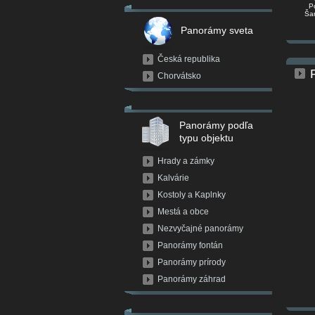
P
Šar
Panorámy sveta
Česká republika
Chorvátsko
Panorámy podľa
typu objektu
Hrady a zámky
Kalvárie
Kostoly a Kaplnky
Mestá a obce
Nezvyčajné panorámy
Panorámy fontán
Panorámy prírody
Panorámy záhrad