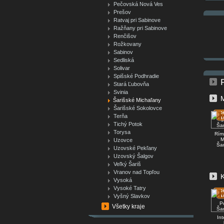
Pečovská Nová Ves
Prešov
Ratvaj pri Sabinove
Ražňany pri Sabinove
Renčišov
Rožkovany
Sabinov
Sedliská
Solivar
Spišské Podhradie
Stará Ľubovňa
Svinia
Šarišské Michaľany
Šarišské Sokolovce
Terňa
Tichý Potok
Torysa
Ríms
M
Uzovce
Šar
Uzovské Pekľany
Uzovský Šalgov
Veľký Šariš
Vranov nad Topľou
K
Vysoká
Vysoké Tatry
Vyšný Slavkov
Všetky kraje
Int