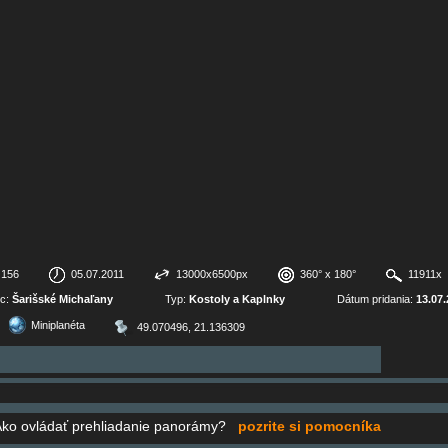
156
05.07.2011
13000x6500px
360° x 180°
11911x
c:
Šarišské Michaľany
Typ:
Kostoly a Kaplnky
Dátum pridania:
13.07.
Miniplanéta
49.070496, 21.136309
Ako ovládať prehliadanie panorámy?
pozrite si pomocníka