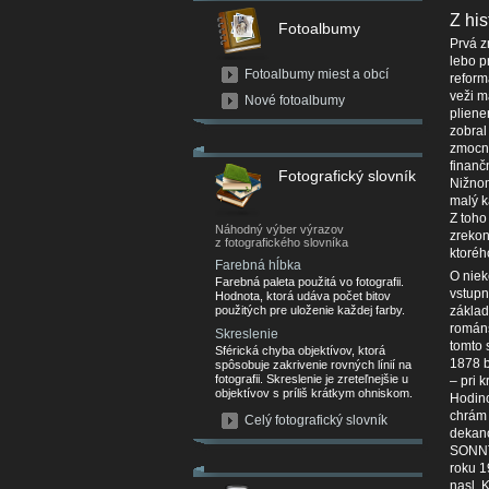
Z his
Fotoalbumy
Prvá z
lebo p
Fotoalbumy miest a obcí
reform
veži m
Nové fotoalbumy
pliene
zobral
zmocni
finanč
Fotografický slovník
Nižnom
malý k
Z toho
Náhodný výber výrazov
zrekon
z fotografického slovníka
ktoréh
Farebná hĺbka
O niek
Farebná paleta použitá vo fotografii.
vstupn
Hodnota, ktorá udáva počet bitov
použitých pre uloženie každej farby.
základ
románs
Skreslenie
tomto 
Sférická chyba objektívov, ktorá
1878 b
spôsobuje zakrivenie rovných línií na
fotografii. Skreslenie je zreteľnejšie u
– pri 
objektívov s príliš krátkym ohniskom.
Hodino
chrám 
Celý fotografický slovník
dekano
SONNTA
roku 1
nasl. 